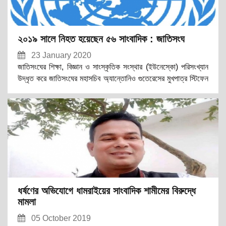
২০১৯ সালে নিহত হয়েছেন ৫৬ সাংবাদিক : জাতিসংঘ
23 January 2020
জাতিসংঘের শিক্ষা, বিজ্ঞান ও সাংস্কৃতিক সংস্থার (ইউনেস্কো) পরিসংখ্যান
উদ্ধৃত করে জাতিসংঘের মহাসচিব অ্যান্তোনিও গুতেরেসের মুখপাত্র স্টিফেন
ডুজারিক বলেন, ২০১৮ সালের তুলনায় এই সংখ্যা প্রায় অর্ধেকে নেমেছে, তবে
অপরাধীদের অনেককেই আইনের আওতায় আনা যাচ্ছে না বলে তিনি জানান।
ধর্ষণের অভিযোগে ধামরাইয়ের সাংবাদিক শামীমের বিরুদ্ধে
মামলা
05 October 2019