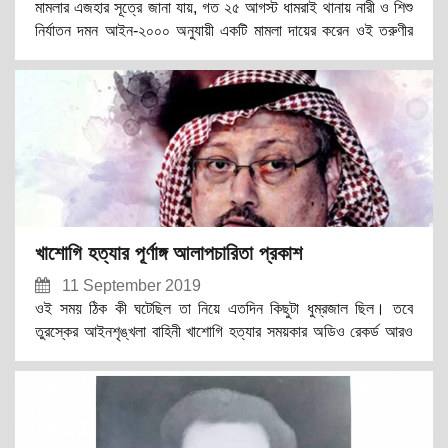
মামলার এজহার সূত্রে জানা যায়, গত ২৫ আগস্ট ধামরাই থানায় নারী ও শিশু
নির্যাতন দমন আইন-২০০০ অনুযায়ী একটি মামলা দায়ের করেন ওই তরুণীর
পরিবার। যার এফআইআর নং-৩৯। আপন ফুপা ওই ছাত্রী ধর্ষন করে এবং
গ্রেপ্তারও হয়। পরে শামীম খান সাংবাদিক পরিচয়ে এ মামলার কঠিন বিচারের
কথা বলে ওই কিশোরীর পরিবারের সাথে সনম্পর্ক গড়ে তুলেন।
খাশোগি হত্যার পূর্ণাঙ্গ আলাপচারিতা প্রকাশ
11 September 2019
ওই সময় ঠিক কী ঘটেছিল তা নিয়ে এতদিন কিছুটা ধুম্রজাল ছিল। তবে
তুরস্কের আইনশৃঙ্খলা বাহিনী খাশোগি হত্যার সময়কার অডিও রেকর্ড আরও
আগে হাতে পেয়েছে বলে দাবি করেছিল। কিন্তু সেই রেকর্ডে কী আছে তা
কোনো কর্তৃপক্ষ আনুষ্ঠানিকভাবে প্রকাশ করেনি।