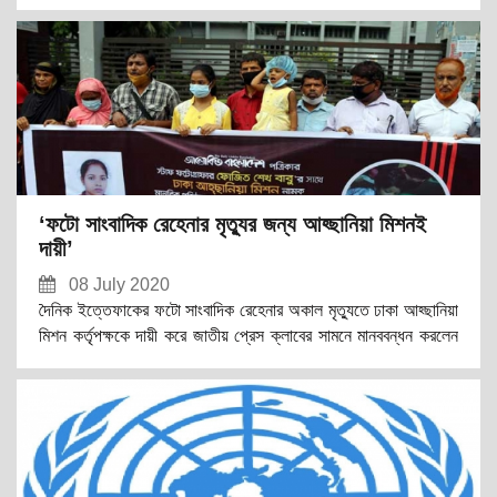
কার্ড বাতিল করেছে সরকার। দৈনিক নতুন কাগজ নামে একটি পত্রিকা খুলে
তথ্য অধিদপ্তর থেকে এই কার্ড নিয়েছিলেন তিনি। প্রধান তথ্য কর্মকর্তা
সুরথ কুমার সরকার এই তথ্য নিশ্চিত করে বলেন, যদি কেউ আইনশৃঙ্খলা
বিরোধী কাজ কিংবা আইনশৃঙ্খলা রক্ষাকারী বাহিনীর হাতে ধরা পড়ে তাহলে তার
অ্যাক্রেডিটেশন কার্ড বাতিল হয়ে যাবে। নীতিমালাতেই এটি আছে। সাহেদ
প্রতারণার মামলায় গ্রেপ্তার হওয়ায় ত
‘ফটো সাংবাদিক রেহেনার মৃত্যুর জন্য আহ্ছানিয়া মিশনই
দায়ী’
08 July 2020
দৈনিক ইত্তেফাকের ফটো সাংবাদিক রেহেনার অকাল মৃত্যুতে ঢাকা আহ্ছানিয়া
মিশন কর্তৃপক্ষকে দায়ী করে জাতীয় প্রেস ক্লাবের সামনে মানববন্ধন করলেন
ঢাকা আহ্ছানিয়া মিশন পরিচালিত দৈনিক আলোকিত বাংলাদেশের ফটো
সাংবাদিক ফোজিত শেখ বাবু। তিনি বলেন, ‘ছোট বোন রেহেনা কোলন ক্যান্সারে
আক্রান্ত হয়ে হাসপাতালে ভর্তি ছিল। চিকিৎসার ব্যয়ভার কষ্টসাধ্য ছিল। এ
সময়ে আমার কর্মস্থল দৈনিক আলোকিত বাংলাদেশ পত্রিকা কর্তৃপক্ষ আমার
বেতন ভাতা পরিশোধ করছিল না। রোহিঙ্গাদের নিয়ে আলোকচিত্র প্রদর্শনী
করতে কানাডা যাওয়ায় কারণে অফিস থেকে তদন্