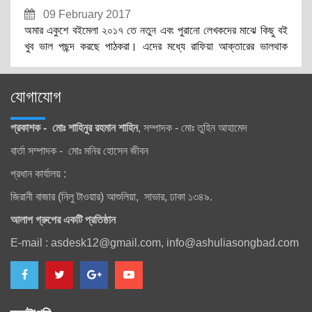
09 February 2017
অমার একুশে বইমেলা ২০১৭ তে নতুন এবং পুরানো লেখকদের মাঝে কিছু বই
খুব ভাল পছন্দ করছে পাঠকরা। এদের মধ্যে রাফিয়া আক্তারের ভালথাক
ভালবাসা উপন্যাসটিবেশ ভাল চলছে।
যোগাযোগ
প্রকাশক - মোঃ শাহিনুর রহমান শাহিন
, সম্পাদক - মোঃ তুহিন আহামেদ
বার্তা সম্পাদক - মোঃ মনির হোসেন জীবন
প্রধান কার্যালয় :
জিরানী বাজার (নিলু টাওয়ার) আশুলিয়া, সাভার, ঢাকা ১৩৪৯.
আলাপ গ্রুপের একটি প্রতিষ্ঠান
E-mail : asdesk12@gmail.com, info@ashuliasongbad.com