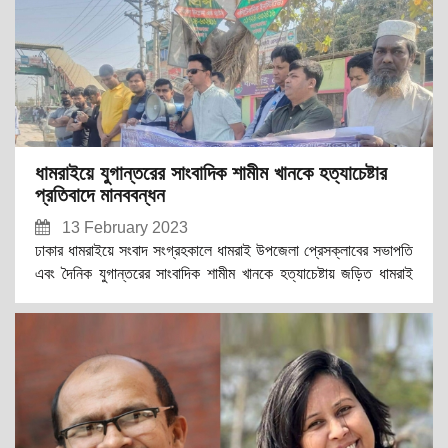
ধামরাইয়ে যুগান্তরের সাংবাদিক শামীম খানকে হত্যাচেষ্টার
প্রতিবাদে মানববন্ধন
13 February 2023
ঢাকার ধামরাইয়ে সংবাদ সংগ্রহকালে ধামরাই উপজেলা প্রেসক্লাবের সভাপতি
এবং দৈনিক যুগান্তরের সাংবাদিক শামীম খানকে হত্যাচেষ্টায় জড়িত ধামরাই
উপজেলার গাঙ্গুটিয়া ইউনিয়ন চেয়ারম্যান আব্দুল কাদের মোল্লা ও তার বাহিনীর
সদস্যদের গ্রেফতরের দাবিতে এবং পুলিশের সামনে প্রকাশ্যে সাংবাদিক হত্যা
চেষ্টার ঘটনায় ধামরাই থানায় মামলা নিতে কালক্ষেপণ করার প্রতিবাদে
মানববন্ধন ও বিক্ষোভ সমাবেশ করা হয়েছে।