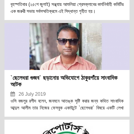
বৃহস্পতিবার (২৫শে জুলাই) সন্ধ্যায় আশুলিয়া প্রেসক্লাবের কার্যনির্বাহী কমিটির
এক জরুরী সভায় সর্বসম্মতিক্রমে এই সিদ্ধান্ত গৃহীত হয়।
‌‌‌‌`ছেলেধরা গুজব` ছড়ানোর অভিযোগে ঠাকুরগাঁয়ে সাংবাদিক
আটক
26 July 2019
ওসি বজলুর রশীদ বলেন, জনমনে আতঙ্ক সৃষ্টি করার জন্য কথিত সাংবাদিক
আব্দুল আলীম তার নিজের ফেসবুক একাউন্টে `ছেলেধরা` বিষয়ে একটি লেখা
পোস্ট করেন। এতে করে এলাকার মানুষদের মাঝে ভীতি তৈরি হয়। ফেসবুকে
`ছেলেধরা গুজব` ছড়ানোর অভিযোগে বৃহস্পতিবার ভোর রাতে অভিযান চালিয়ে
বাড়ি থেকে কতিথ সাংবাদিক আব্দুল আলীমকে আটক করা হয়।