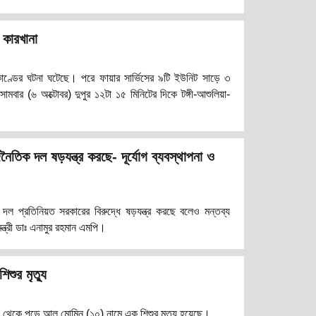
ল জানান, দলের শীর্ষ নেতৃত্ব তার ওপর যে আস্থা রেখেছেন, তিনি
্গে তা পালনের চেষ্টা করবেন। আশুলিয়া এলাকায় জাতীয় নাগরিক পার
কারখানা
ণ্ডের ঘটনা ঘটেছে। পরে ফায়ার সার্ভিসের ৯টি ইউনিট সাড়ে ৩
 সোমবার (৬ অক্টোবর) দুপুর ১২টা ১৫ মিনিটের দিকে টঙ্গী-আশুলিয়া-
 আয়েশা ক্লোথিং লিমিটেড কারখানায় আগুন লাগে। পরে ফায়ার
র দিকে আগুন নিয়ন্ত্রণে আনে। আয়েশা ক্লোথিং লিমিটেড কারখানার
ার ১০০ জন শ্রমিক কাজ করেন। কারখানার দ্বিতীয় তলায় আনুমানিক
ৈতিক দল ষড়যন্ত্র করছে- দূর্যোগ ব্যবস্থাপনা ও
ল প্রতিনিয়ত সরকারের বিরুদ্ধে ষড়যন্ত্র করছে বলেও মন্তব্য
ন্ত্রী ডাঃ এনামুর রহমান এমপি।
শুর মৃত্যু
াঁদ থেকে পড়ে আল মোমিন (১০) নামে এক শিশুর মৃত্যু হয়েছে।