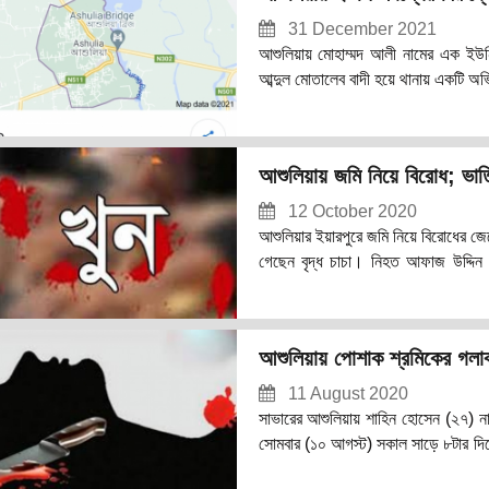
31 December 2021
আশুলিয়ায় মোহাম্মদ আলী নামের এক ইউ
আব্দুল মোতালেব বাদী হয়ে থানায় একটি অ
বিরুদ্ধে চাঁদাবাজিসহ বিভিন্ন অভিযোগ 
করে ভোগ দখল করে আসছিল আব্দুল মোতালে
আলী স্থানীয় ভূমি দস্যুদের সহায়তায় ওই
আশুলিয়ায় জমি নিয়ে বিরোধ; ভাত
পথের কথা বলেই পাচ শতাংশ জমির দখল ক
12 October 2020
আশুলিয়ার ইয়ারপুরে জমি নিয়ে বিরোধের জে
গেছেন বৃদ্ধ চাচা। নিহত আফাজ উদ্দিন 
ছেলে।
আশুলিয়ায় পোশাক শ্রমিকের গলাক
11 August 2020
সাভারের আশুলিয়ায় শাহিন হোসেন (২৭) ন
সোমবার (১০ আগস্ট) সকাল সাড়ে ৮টার দিক
ইউনুস। এর আগে রোববার (৯ আগস্ট) রা