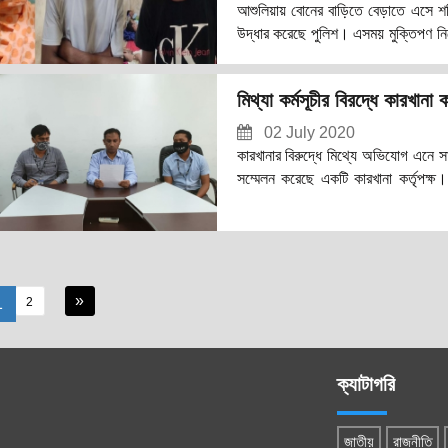
আশুলিয়ায় বোনের বাড়িতে বেড়াতে এসে 
উদ্ধার করেছে পুলিশ। এসময় মুক্তিপণ ন
(১২ জুলাই) সকালে বিষয়টি নিশ্চিত ক
এরআগে শনিবার গভীর রাতে অভিযান চালিয়
মিথ্যা কর্মসূচীর বিরদ্ধে কারখানা ক
থেকে তাদের গ্রেফতার করা হয়। এসময় অ
02 July 2020
কারখানার বিরুদ্ধে মিথ্যে অভিযোগ এনে স
সম্মেলন করেছে একটি কারখানা কর্তৃপক্ষ
সম্মেলন করেন তারা। এর আগে, বিভিন্ন 
(২৬ জুন) বিকেলে আশুলিয়া প্রেসক্লাবের
সংহতি ফেডারেশনের নেতা কাশিমপুরের জিএ
কয়েকটি কারখানার বি
»
1
2
ক্যাটাগরি
জাতীয়
রাজনীতি