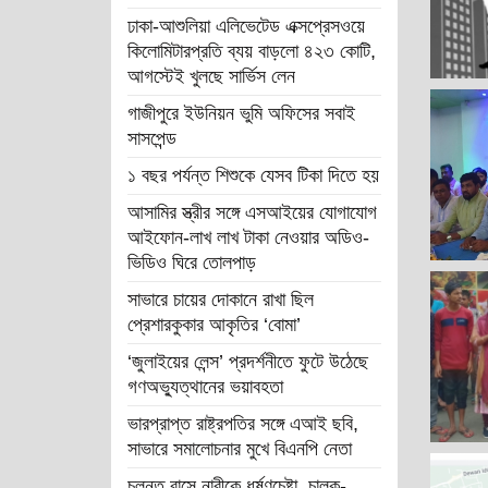
ঢাকা-আশুলিয়া এলিভেটেড এক্সপ্রেসওয়ে
কিলোমিটারপ্রতি ব্যয় বাড়লো ৪২৩ কোটি,
আগস্টেই খুলছে সার্ভিস লেন
গাজীপুরে ইউনিয়ন ভুমি অফিসের সবাই
সাসপেন্ড
১ বছর পর্যন্ত শিশুকে যেসব টিকা দিতে হয়
আসামির স্ত্রীর সঙ্গে এসআইয়ের যোগাযোগ
আইফোন-লাখ লাখ টাকা নেওয়ার অডিও-
ভিডিও ঘিরে তোলপাড়
সাভারে চায়ের দোকানে রাখা ছিল
প্রেশারকুকার আকৃতির ‘বোমা’
‘জুলাইয়ের লেন্স’ প্রদর্শনীতে ফুটে উঠেছে
গণঅভ্যুত্থানের ভয়াবহতা
ভারপ্রাপ্ত রাষ্ট্রপতির সঙ্গে এআই ছবি,
সাভারে সমালোচনার মুখে বিএনপি নেতা
চলন্ত বাসে নারীকে ধর্ষণচেষ্টা, চালক-