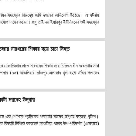
নিয়ন সদস্যের বিরুদ্ধে জমি দখলের অভিযোগ উঠেছে। এ ঘটনায়
ভিযোগ দায়ের করেন। শুধু তাই নয় ইয়ারপুর ইউনিয়নের ওই সদস্যের
রয়েছে। জানা গেছে, আশুলিয়ার জিরাবো মৌজার এক খন্ড জমি ক্রয়
ব।হঠাৎ করে ইয়ারপুর ইউনিয়নের ৮ নং ওয়ার্ডের সদস্য মোহাম্মদ
 জমি জবর দখলে পায়তারা চালান। পরে তা ব্যর্থ হয়ে পায়ে চলার
িজার মারধরের শিকার হয়ে চাচা নিহত
র
রে ৩ ভাতিজার হাতে মারধরের শিকার হয়ে চিকিৎসাধীন অবস্থায় মারা
পলান (৭০) আশুলিয়ার তাঁজপুর এলাকার মৃত রহম উদ্দিন পলানের
াটা মরদেহ উদ্ধার
ামে এক পোশাক শ্রমিকের গলাকাটা মরদেহ উদ্ধার করেছে পুলিশ।
ে বিষয়টি নিশ্চিত করেছেন আশুলিয়া থানার উপ-পরিদর্শক (এসাআই)
ত সাড়ে ১১টার দিকে আশুলিয়ার জামগড়ার মোল্লাবাড়ি এলাকার