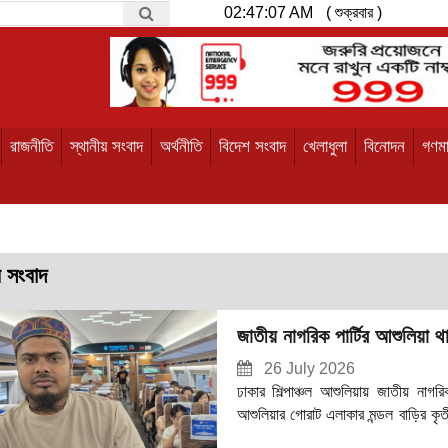
02:47:08 AM
( শুক্রবার )
রাজনীতি
স্থানীয় সংবাদ
অর্থনীতি
বিদেশ সংবাদ
খেলাধুলা
বিনোদন
গণমা
র সংবাদ
জাতীয় নাগরিক পার্টির আশুলিয়া 
26 July 2026
ঢাকার শিল্পাঞ্চল আশুলিয়ায় জাতীয় ন
আশুলিয়ার গোরাট এলাকার মন্ডল বাড়ির কৃ
কমিটির আহ্বায়ক হিসেবে নির্বাচিত করা হয়