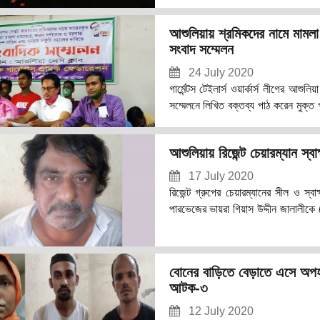
এনামুল মোল্লার টিনশেড ভাড়া বাড়ির এক
গেছে শাহিন হোসেন সিরাজগঞ্জ এলাকার বাসিন
আশুলিয়ায় শ্রমিকদের নামে মামলা
সংবাদ সম্মেলন
24 July 2020
গার্মেন্টস টেইলার্স ওয়ার্কার্স লীগের আশ
সম্মেলনে লিখিত বক্তব্য পাঠ করেন মুক্ত গ
লিখিত বক্তব্যে তিনি জানান, শ্রমিকদের বির
বরখাস্তের আদেশ প্রত্যাহার করে পুনরায় চ
আশুলিয়ায় রিজেন্ট চেয়ারম্যান স্ব
আছে তা অতিসত্বর কারখানা কর্তৃপক্ষ পূর
17 July 2020
রিজেন্ট গ্রুপের চেয়ারম্যানের সীল ও স্ব
পারভেজের ভায়রা গিয়াস উদ্দীন জালালীকে 
দল। বৃহস্পতিবার রাত ১১ টার দিকে মুঠো
পরিচালক লে. কর্নেল আশিক বিল্লাহ। এর 
অভিযান চালিয়ে তাদের আটক করা হয়। এস
বোনের বাড়িতে বেড়াতে এসে অপহ
র‌্যাব।
আটক-৩
12 July 2020