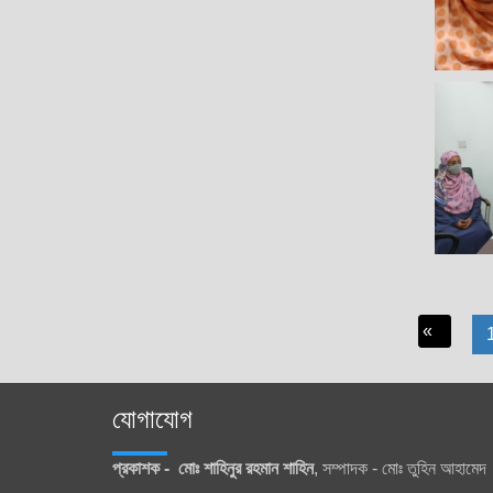
«
যোগাযোগ
প্রকাশক - মোঃ শাহিনুর রহমান শাহিন
, সম্পাদক - মোঃ তুহিন আহামেদ