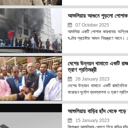
আহ্বায়ক হাজী মো. মঞ্জুরুল ইসলাম মন্ড
সততা, নিষ্ঠা ও সর্বোচ্চ দায়িত্বশীলতার সঙ
আশুলিয়ায় আগুনে পুড়লো পোশাক 
07 October 2025
আশুলিয়া একটি পোশাক কারখানায় অগ্নিকা
ঘণ্টার প্রচেষ্টায় আগুন নিয়ন্ত্রণে আনে।
ইপিজেড সড়কের জামগড়া সংলগ্ন এলাকায়
সার্ভিসের কর্মীরা দুপুর ৩টা ৪৫ মিনিটে
শ্রমিকরা জানায়, কারখানায় প্রায় ৪ হাজ
দেশের উন্নয়ন থামাতে একটি রাজন
১২ টার দিকে আগুনের উপস্থিতি টের প
ত্রাণ প্রতিমন্ত্রী
26 January 2023
দেশের উন্নয়ন থামাতে একটি রাজনৈতিক দ
করেছেন দূর্যোগ ব্যবস্থাপনা ও ত্রাণ প্রতিম
আশুলিয়ায় বাড়ির ছাঁদ থেকে পড়ে শি
15 January 2023
শিল্পাঞ্চল আশুলিয়ায় খেলতে গিয়ে বাড়ির ছ