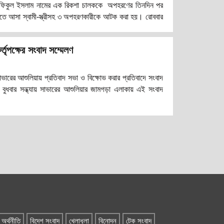
শফিকুল ইসলাম নামের এক রিকশা চালককে অপহরণের তিনদিন পর
িতে আসা স্বামী-স্ত্রীসহ ৩ অপহরণকারীকে আটক করা হয়। রোববার
রেন আশুলিয়া থানার উপ-পরিদর্শক (এসআই) আজহারুল ইসলাম।
ে আশুলিয়ার ঘোষবাগ বাগানবাড়ি এলাকার আবুল মার্কেটের সামনে
র্তৃপক্ষের সংবাদ সম্মেলণ
পহরণের শিকার ওই রিকশা চালককে উদ্ধার করা হয়।
াভারের আশুলিয়ায় প্রতিবাদ সভা ও বিক্ষোভ করার প্রতিবাদে সংবাদ
। বুধবার সন্ধ্যায় সাভারের আশুলিয়ার জামগড়া এলাকায় এই সংবাদ
দাবিতে বিক্ষোভ করেন একটি ফেডারেশনের নেতারা। গেল শুক্রবার
 সামনে শ্রমিক ছাঁটাইয়ের প্রতিবাদ সভা করে বাংলাদেশ শ্রমিক
মএস কম্পোজিট নিটিং ইন্ডাস্ট্রিয়াল লিমিটেড, বেক্সিমকোসহ বেশ
অর্থনীতি
বিদেশ সংবাদ
খেলাধুলা
বিনোদন
টেক সংবাদ