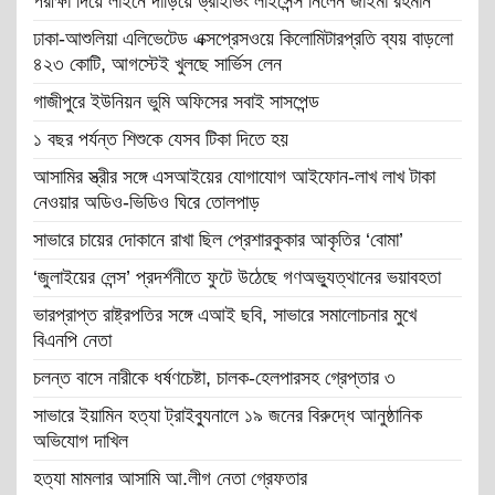
পরীক্ষা দিয়ে লাইনে দাঁড়িয়ে ড্রাইভিং লাইসেন্স নিলেন জাইমা রহমান
ঢাকা-আশুলিয়া এলিভেটেড এক্সপ্রেসওয়ে কিলোমিটারপ্রতি ব্যয় বাড়লো
৪২৩ কোটি, আগস্টেই খুলছে সার্ভিস লেন
গাজীপুরে ইউনিয়ন ভুমি অফিসের সবাই সাসপেন্ড
১ বছর পর্যন্ত শিশুকে যেসব টিকা দিতে হয়
আসামির স্ত্রীর সঙ্গে এসআইয়ের যোগাযোগ আইফোন-লাখ লাখ টাকা
নেওয়ার অডিও-ভিডিও ঘিরে তোলপাড়
সাভারে চায়ের দোকানে রাখা ছিল প্রেশারকুকার আকৃতির ‘বোমা’
‘জুলাইয়ের লেন্স’ প্রদর্শনীতে ফুটে উঠেছে গণঅভ্যুত্থানের ভয়াবহতা
ভারপ্রাপ্ত রাষ্ট্রপতির সঙ্গে এআই ছবি, সাভারে সমালোচনার মুখে
বিএনপি নেতা
চলন্ত বাসে নারীকে ধর্ষণচেষ্টা, চালক-হেলপারসহ গ্রেপ্তার ৩
সাভারে ইয়ামিন হত্যা ট্রাইব্যুনালে ১৯ জনের বিরুদ্ধে আনুষ্ঠানিক
অভিযোগ দাখিল
হত্যা মামলার আসামি আ.লীগ নেতা গ্রেফতার