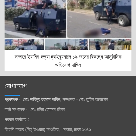
সাভারে ইয়ামিন হত্যা ট্রাইব্যুনালে ১৯ জনের বিরুদ্ধে আনুষ্ঠানিক
অভিযোগ দাখিল
যোগাযোগ
প্রকাশক - মোঃ শাহিনুর রহমান শাহিন
, সম্পাদক - মোঃ তুহিন আহামেদ
বার্তা সম্পাদক - মোঃ মনির হোসেন জীবন
প্রধান কার্যালয় :
জিরানী বাজার (নিলু টাওয়ার) আশুলিয়া, সাভার, ঢাকা ১৩৪৯.