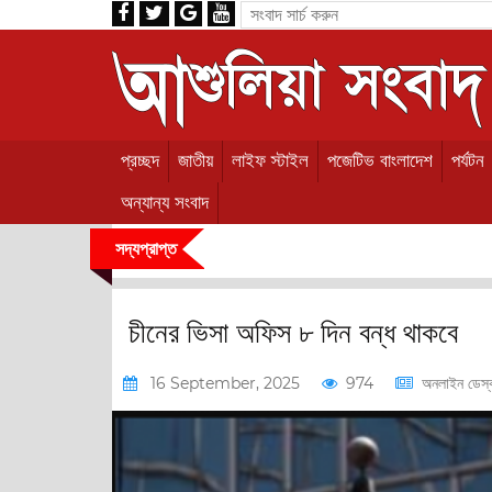
প্রচ্ছদ
জাতীয়
লাইফ স্টাইল
পজেটিভ বাংলাদেশ
পর্যটন
অন্যান্য সংবাদ
সদ্যপ্রাপ্ত
চীনের ভিসা অফিস ৮ দিন বন্ধ থাকবে
16 September, 2025
974
অনলাইন ডেস্
ংবাদ