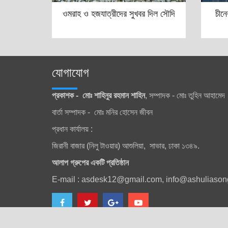
ওমরাহ ও হজযাত্রীদের সুখবর দিল সৌদি
চীন
যোগাযোগ
প্রকাশক - মোঃ শাহিনুর রহমান শাহিন
, সম্পাদক - মোঃ তুহিন আহামেদ
বার্তা সম্পাদক - মোঃ মনির হোসেন জীবন
প্রধান কার্যালয় :
জিরানী বাজার (নিলু টাওয়ার) আশুলিয়া, সাভার, ঢাকা ১৩৪৯.
আলাপ গ্রুপের একটি প্রতিষ্ঠান
E-mail : asdesk12@gmail.com, info@ashuliaso