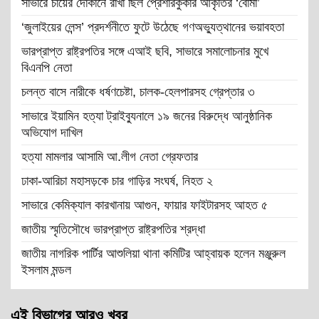
সাভারে চায়ের দোকানে রাখা ছিল প্রেশারকুকার আকৃতির ‘বোমা’
‘জুলাইয়ের লেন্স’ প্রদর্শনীতে ফুটে উঠেছে গণঅভ্যুত্থানের ভয়াবহতা
ভারপ্রাপ্ত রাষ্ট্রপতির সঙ্গে এআই ছবি, সাভারে সমালোচনার মুখে
বিএনপি নেতা
চলন্ত বাসে নারীকে ধর্ষণচেষ্টা, চালক-হেলপারসহ গ্রেপ্তার ৩
সাভারে ইয়ামিন হত্যা ট্রাইব্যুনালে ১৯ জনের বিরুদ্ধে আনুষ্ঠানিক
অভিযোগ দাখিল
হত্যা মামলার আসামি আ.লীগ নেতা গ্রেফতার
ঢাকা-আরিচা মহাসড়কে চার গাড়ির সংঘর্ষ, নিহত ২
সাভারে কেমিক্যাল কারখানায় আগুন, ফায়ার ফাইটারসহ আহত ৫
জাতীয় স্মৃতিসৌধে ভারপ্রাপ্ত রাষ্ট্রপতির শ্রদ্ধা
জাতীয় নাগরিক পার্টির আশুলিয়া থানা কমিটির আহ্বায়ক হলেন মঞ্জুরুল
ইসলাম মন্ডল
এই বিভাগের আরও খবর