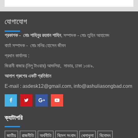
যোগাযোগ
প্রকাশক - মোঃ শাহিনুর রহমান শাহিন
, সম্পাদক - মোঃ তুহিন আহামেদ
বার্তা সম্পাদক - মোঃ মনির হোসেন জীবন
প্রধান কার্যালয় :
জিরানী বাজার (নিলু টাওয়ার) আশুলিয়া, সাভার, ঢাকা ১৩৪৯.
আলাপ গ্রুপের একটি প্রতিষ্ঠান
E-mail : asdesk12@gmail.com, info@ashuliasongbad.com
ক্যাটাগরি
জাতীয়
রাজনীতি
অর্থনীতি
বিদেশ সংবাদ
খেলাধুলা
বিনোদন